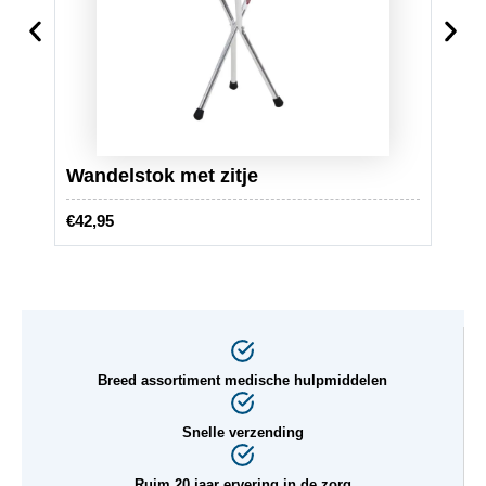
Wandelstok met zitje
Acti
€
42,95
€
199,
Breed assortiment medische hulpmiddelen
Snelle verzending
Ruim 20 jaar ervering in de zorg