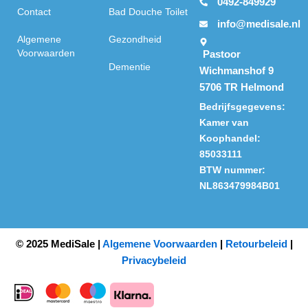
0492-849929
Contact
Bad Douche Toilet
info@medisale.nl
Algemene
Gezondheid
Voorwaarden
Pastoor
Dementie
Wichmanshof 9
5706 TR Helmond
Bedrijfsgegevens:
Kamer van
Koophandel:
85033111
BTW nummer:
NL863479984B01
© 2025 MediSale |
Algemene Voorwaarden
|
Retourbeleid
|
Privacybeleid