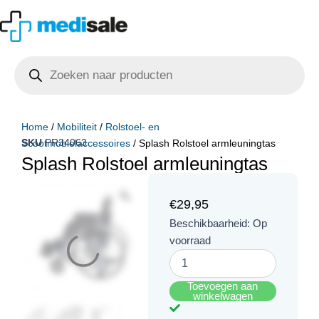
Ga
naar
de
Producten
inhoud
zoeken
Home
/
Mobiliteit
/
Rolstoel- en
SKU
PR34063
Scootmobielaccessoires
/ Splash Rolstoel armleuningtas
Splash Rolstoel armleuningtas
€
29,95
Splash
Beschikbaarheid:
Op
Rolstoel
voorraad
armleuningtas
aantal
Toevoegen aan
winkelwagen