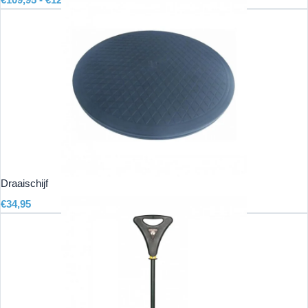
€
109,95
-
€
129,95
Draaischijf
€
34,95