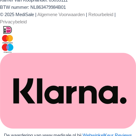
Kamer van Koophandel: 85033111
BTW nummer: NL863479984B01
© 2025 MediSale |
Algemene Voorwaarden
|
Retourbeleid
|
Privacybeleid
De waardering van www.medisale.nl bij
WebwinkelKeur Reviews