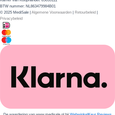
Kamer van Koophandel: 85033111
BTW nummer: NL863479984B01
© 2025 MediSale |
Algemene Voorwaarden
|
Retourbeleid
|
Privacybeleid
De waardering van www.medisale.nl bij
WebwinkelKeur Reviews