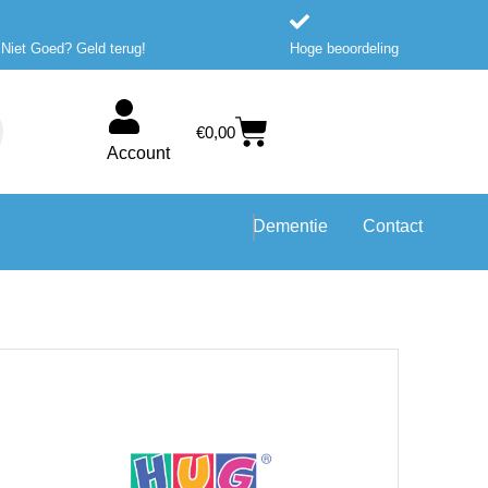
 Niet Goed? Geld terug!
Hoge beoordeling
Winkelwagen
€
0,00
Account
Dementie
Contact