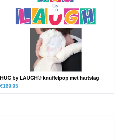
HUG by LAUGH® knuffelpop met hartslag
€
169,95