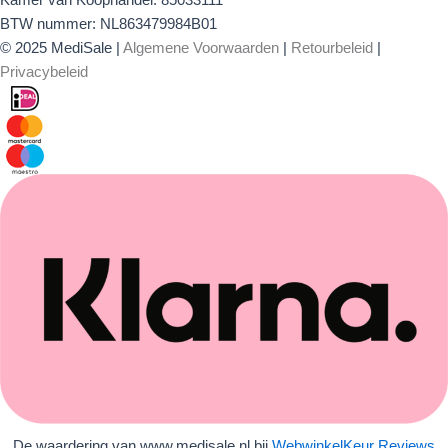
Kamer van Koophandel: 85033111
BTW nummer: NL863479984B01
© 2025 MediSale |
Algemene Voorwaarden
|
Retourbeleid
|
Privacybeleid
De waardering van www.medisale.nl bij
WebwinkelKeur Reviews