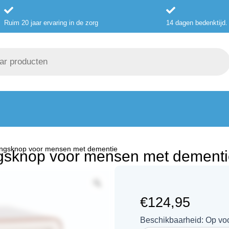
Ruim 20 jaar ervaring in de zorg
14 dagen bedenktijd.
ningsknop voor mensen met dementie
ngsknop voor mensen met dement
€
124,95
Retro
Beschikbaarheid:
Op vo
radio