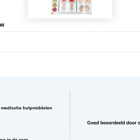
uw
t medische hulpmiddelen
Goed beoordeeld door o
ing in de zorg