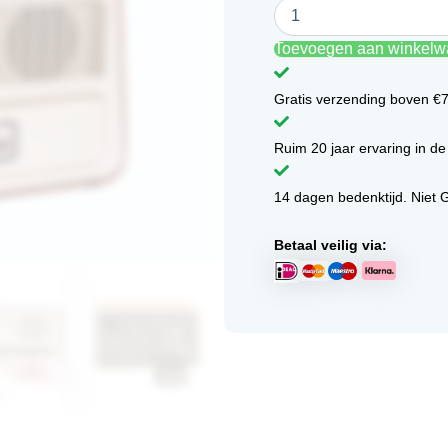
met
1
Toevoegen aan winkel
bedieningsknop
voor
mensen
Gratis verzending boven €
met
dementie
Ruim 20 jaar ervaring in de
aantal
14 dagen bedenktijd. Niet 
Betaal veilig via: