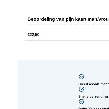
Beoordeling van pijn kaart man/vro
€
22,50
Breed assortimen
Snelle verzending
Ruim 20 jaar erver