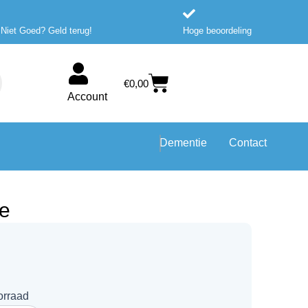
 Niet Goed? Geld terug!
Hoge beoordeling
Winkelwagen
€
0,00
Account
Dementie
Contact
ie
orraad