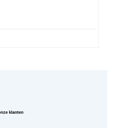
Sleutelha
€
12,50
nze klanten