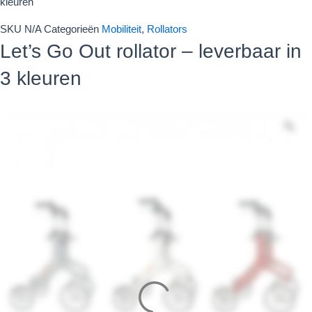
kleuren
Out
rollator
SKU
N/A
Categorieën
Mobiliteit
,
Rollators
-
Let’s Go Out rollator – leverbaar in
leverbaar
in
3 kleuren
3
kleuren
aantal