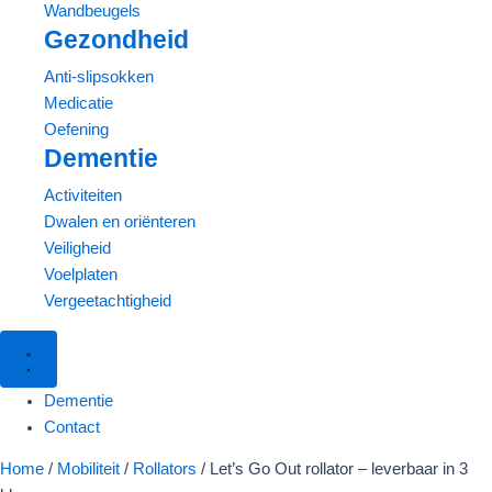
Wandbeugels
Gezondheid
Anti-slipsokken
Medicatie
Oefening
Dementie
Activiteiten
Dwalen en oriënteren
Veiligheid
Voelplaten
Vergeetachtigheid
Dementie
Contact
Let's
Home
/
Mobiliteit
/
Rollators
/ Let’s Go Out rollator – leverbaar in 3
Go