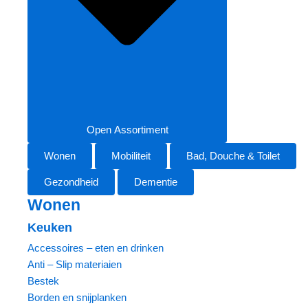
Open Assortiment
Wonen
Mobiliteit
Bad, Douche & Toilet
Gezondheid
Dementie
Wonen
Keuken
Accessoires – eten en drinken
Anti – Slip materiaien
Bestek
Borden en snijplanken