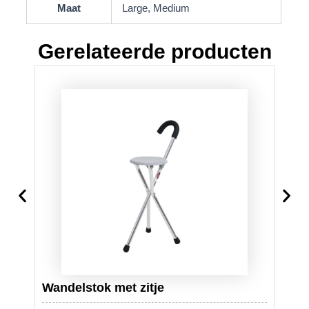
Maat
Large, Medium
Gerelateerde producten
OPV
Wandelstok met zitje
“com