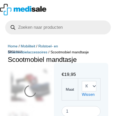
Ga
naar
de
Producten
inhoud
zoeken
Home
/
Mobiliteit
/
Rolstoel- en
SKU
N/A
Scootmobielaccessoires
/ Scootmobiel mandtasje
Scootmobiel mandtasje
€
19,95
Scootmobiel
mandtasje
Maat
aantal
Wissen