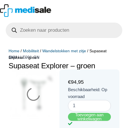
Ga
naar
de
Producten
inhoud
zoeken
Home
/
Mobiliteit
/
Wandelstokken met zitje
/ Supaseat
SKU
LLE001-GN
Explorer – groen
Supaseat Explorer – groen
€
94,95
Supaseat
Beschikbaarheid:
Op
Explorer
voorraad
-
groen
aantal
Toevoegen aan
winkelwagen