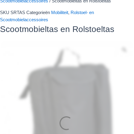
Scootmobielaccessoires
/ Scootmobieltas en Rolstoeltas
Rolstoeltas
aantal
SKU
SRTAS
Categorieën
Mobiliteit
,
Rolstoel- en
Scootmobielaccessoires
Scootmobieltas en Rolstoeltas