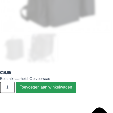
€
16,95
Beschikbaarheid:
Op voorraad
Toevoegen aan winkelwagen