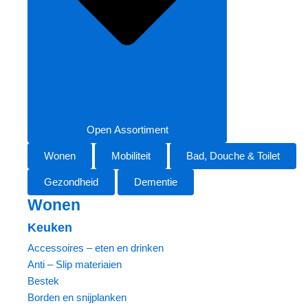
Open Assortiment
Wonen
Mobiliteit
Bad, Douche & Toilet
Gezondheid
Dementie
Wonen
Keuken
Accessoires – eten en drinken
Anti – Slip materiaien
Bestek
Borden en snijplanken