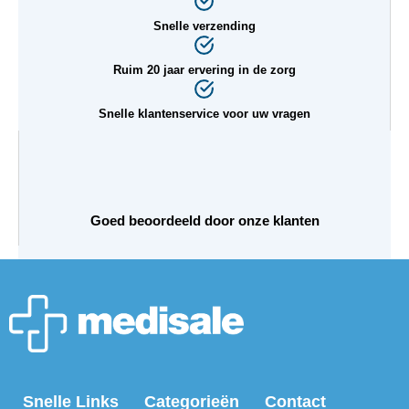
a
s
Snelle verzending
s
e
Ruim 20 jaar ervering in de zorg
:
€
Snelle klantenservice voor uw vragen
3
7
,
9
Goed beoordeeld door onze klanten
5
t
o
t
€
3
9
,
9
Snelle Links
Categorieën
Contact