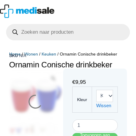
Ga
naar
de
Producten
inhoud
zoeken
Home
/
Wonen
/
Keuken
/ Ornamin Conische drinkbeker
SKU
N/A
Ornamin Conische drinkbeker
€
9,95
Ornamin
Conische
Kleur
drinkbeker
Wissen
aantal
Toevoegen aan