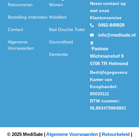
5
Neem contact op
Retourneren
Wonen
met onze
Bestelling ontbinden
Mobiliteit
Klantenservice
0492-849929
Contact
Bad Douche Toilet
info@medisale.nl
Algemene
Gezondheid
Voorwaarden
Pastoor
Dementie
Wichmanshof 9
5706 TR Helmond
Bedrijfsgegevens:
Kamer van
Koophandel:
85033111
BTW nummer:
NL863479984B01
© 2025 MediSale |
Algemene Voorwaarden
|
Retourbeleid
|