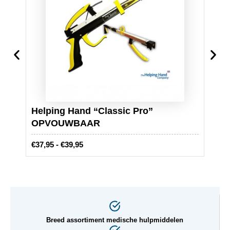
Helping Hand “Classic Pro”
Brix
OPVOUWBAAR
stuk
P
€
37,95
-
€
39,95
€
6,95
r
i
j
s
k
l
Breed assortiment medische hulpmiddelen