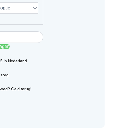
€44,95
tot
€48,95
wagen
75 in Nederland
 zorg
Goed? Geld terug!