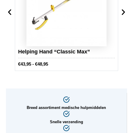
Disp
Helping Hand “Classic Max”
stuk
P
€
43,95
-
€
48,95
€
12,9
r
i
j
s
k
l
Breed assortiment medische hulpmiddelen
a
s
Snelle verzending
s