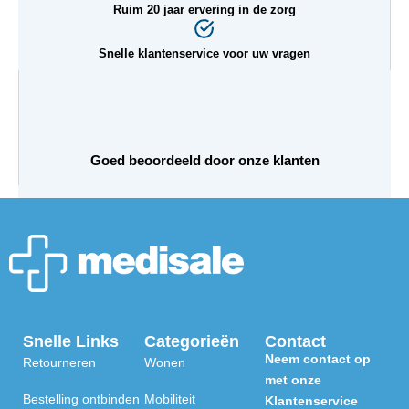
e
Ruim 20 jaar ervering in de zorg
:
€
Snelle klantenservice voor uw vragen
4
3
,
9
Goed beoordeeld door onze klanten
5
t
o
t
€
4
8
,
9
Snelle Links
Categorieën
Contact
5
Neem contact op
Retourneren
Wonen
met onze
Bestelling ontbinden
Mobiliteit
Klantenservice