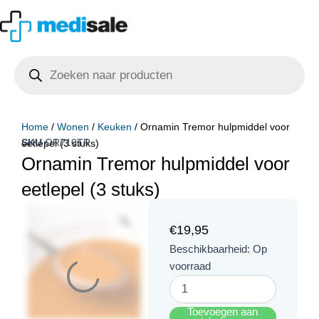
Ga
naar
de
Producten
inhoud
zoeken
Home
/
Wonen
/
Keuken
/ Ornamin Tremor hulpmiddel voor
SKU
OR710TR
eetlepel (3 stuks)
Ornamin Tremor hulpmiddel voor
eetlepel (3 stuks)
€
19,95
Ornamin
Beschikbaarheid:
Op
Tremor
voorraad
hulpmiddel
voor
eetlepel
Toevoegen aan
(3