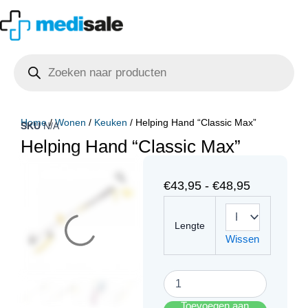
Ga
naar
de
Producten
inhoud
zoeken
Home
/
Wonen
/
Keuken
/ Helping Hand “Classic Max”
SKU
N/A
Helping Hand “Classic Max”
Prijsklasse
€
43,95
-
€
48,95
Helping
€43,95
Hand
tot
Lengte
"Classic
Wissen
Max"
€48,95
aantal
Toevoegen aan