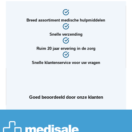
s
k
l
Breed assortiment medische hulpmiddelen
a
s
Snelle verzending
s
e
Ruim 20 jaar ervering in de zorg
:
€
Snelle klantenservice voor uw vragen
4
4
,
9
Goed beoordeeld door onze klanten
5
t
o
t
€