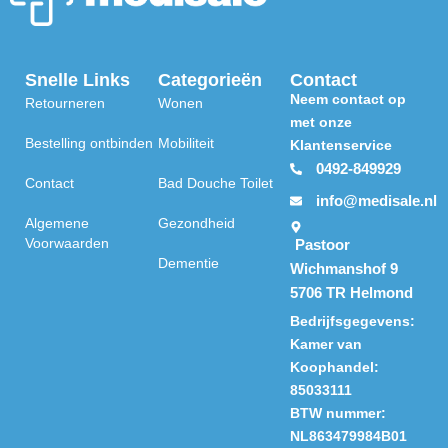
4
8
,
9
Snelle Links
Categorieën
Contact
5
Neem contact op
Retourneren
Wonen
met onze
Bestelling ontbinden
Mobiliteit
Klantenservice
0492-849929
Contact
Bad Douche Toilet
info@medisale.nl
Algemene
Gezondheid
Voorwaarden
Pastoor
Dementie
Wichmanshof 9
5706 TR Helmond
Bedrijfsgegevens:
Kamer van
Koophandel:
85033111
BTW nummer:
NL863479984B01