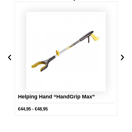
Helping Hand “HandGrip Max”
Bord
P
€
44,95
-
€
48,95
€
16,9
r
i
j