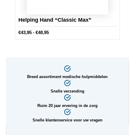
Oxo 
Helping Hand “Classic Max”
afle
P
€
43,95
-
€
48,95
€
13,9
r
i
j
s
k
l
Breed assortiment medische hulpmiddelen
a
s
Snelle verzending
s
e
Ruim 20 jaar ervering in de zorg
:
€
Snelle klantenservice voor uw vragen
4
3