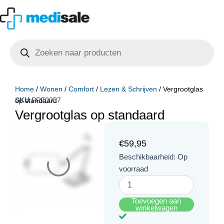
Ga
naar
de
Producten
inhoud
zoeken
Home
/
Wonen
/
Comfort
/
Lezen & Schrijven
/ Vergrootglas
SKU
PR70057
op standaard
Vergrootglas op standaard
€
59,95
Vergrootglas
Beschikbaarheid:
Op
op
voorraad
standaard
aantal
Toevoegen aan
winkelwagen