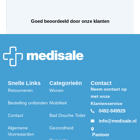
,
9
Goed beoordeeld door onze klanten
5
t
o
t
€
4
8
,
9
Snelle Links
Categorieën
Contact
5
Neem contact op
Retourneren
Wonen
met onze
Bestelling ontbinden
Mobiliteit
Klantenservice
0492-849929
Contact
Bad Douche Toilet
info@medisale.nl
Algemene
Gezondheid
Voorwaarden
Pastoor