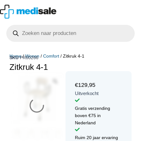
Ga
naar
de
Producten
inhoud
zoeken
Home
/
Wonen
/
Comfort
/ Zitkruk 4-1
SKU
PR60266
Zitkruk 4-1
€
129,95
Uitverkocht
Gratis verzending
boven €75 in
Nederland
Ruim 20 jaar ervaring