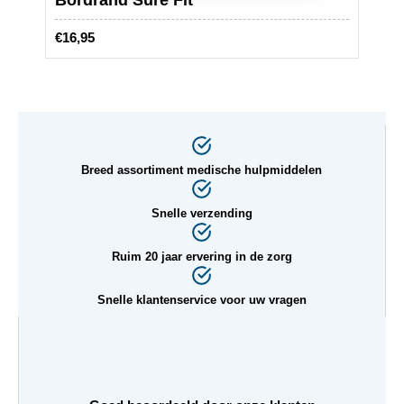
Bordrand Sure Fit
Radi
€
16,95
€
77,9
Breed assortiment medische hulpmiddelen
Snelle verzending
Ruim 20 jaar ervering in de zorg
Snelle klantenservice voor uw vragen