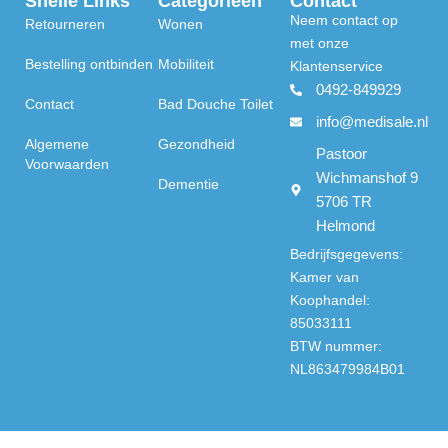
Snelle Links
Categorieën
Contact
Neem contact op
Retourneren
Wonen
met onze
Bestelling ontbinden
Mobiliteit
Klantenservice
0492-849929
Contact
Bad Douche Toilet
info@medisale.nl
Algemene
Gezondheid
Pastoor
Voorwaarden
Wichmanshof 9
Dementie
5706 TR
Helmond
Bedrijfsgegevens:
Kamer van
Koophandel:
85033111
BTW nummer:
NL863479984B01