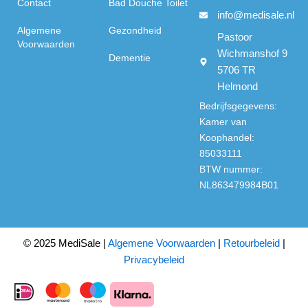
Contact
Bad Douche Toilet
info@medisale.nl
Algemene
Gezondheid
Pastoor
Voorwaarden
Wichmanshof 9
Dementie
5706 TR
Helmond
Bedrijfsgegevens:
Kamer van
Koophandel:
85033111
BTW nummer:
NL863479984B01
© 2025 MediSale |
Algemene Voorwaarden
|
Retourbeleid
|
Privacybeleid