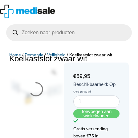
Ga
naar
de
Producten
inhoud
zoeken
Home
/
Dementie
/
Veiligheid
/ Koelkastslot zwaar wit
Koelkastslot zwaar wit
€
59,95
Koelkastslot
Beschikbaarheid:
Op
zwaar
voorraad
wit
aantal
Toevoegen aan
winkelwagen
Gratis verzending
boven €75 in