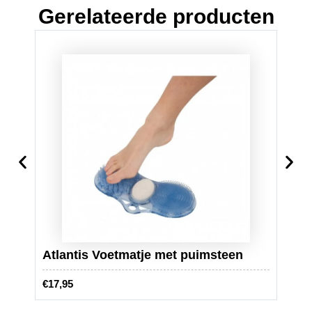
Gerelateerde producten
Atlantis Voetmatje met puimsteen
Haar
€
17,95
€
29,9