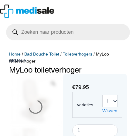
Ga
naar
de
Producten
inhoud
zoeken
Home
/
Bad Douche Toilet
/
Toiletverhogers
/ MyLoo
SKU
N/A
toiletverhoger
MyLoo toiletverhoger
€
79,95
MyLoo
toiletverhoger
variaties
aantal
Wissen