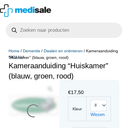
Ga
naar
de
Producten
inhoud
zoeken
Home
/
Dementie
/
Dwalen en oriënteren
/ Kameraanduiding
SKU
N/A
“Huiskamer” (blauw, groen, rood)
Kameraanduiding “Huiskamer”
(blauw, groen, rood)
€
17,50
Kameraanduiding
"Huiskamer"
Kleur
(blauw,
Wissen
groen,
rood)
aantal