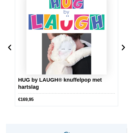
HUG by LAUGH® knuffelpop met
hartslag
Beoo
€
169,95
€
22,5