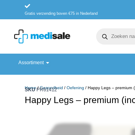
Ga
naar
Gratis verzending boven €75 in Nederland
de
inhoud
Producten
zoeken
Open Assortiment
Assortiment
Home
/
Gezondheid
/
Oefening
/ Happy Legs – premium (i
SKU
PR61412
Happy Legs – premium (inc