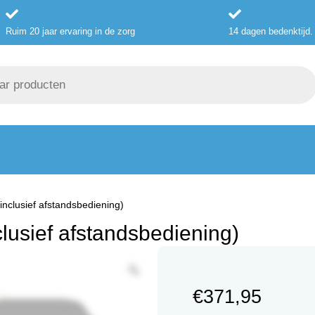
Ruim 20 jaar ervaring in de zorg
14 dagen bedenktijd.
nclusief afstandsbediening)
lusief afstandsbediening)
€
371,95