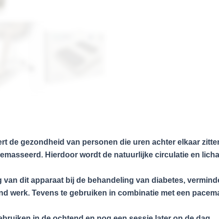
rt de gezondheid van personen die uren achter elkaar zitte
sseerd. Hierdoor wordt de natuurlijke circulatie en licha
van dit apparaat bij de behandeling van diabetes, verminde
ttend werk. Tevens te gebruiken in combinatie met een pacema
ebruiken in de ochtend en nog een sessie later op de dag.