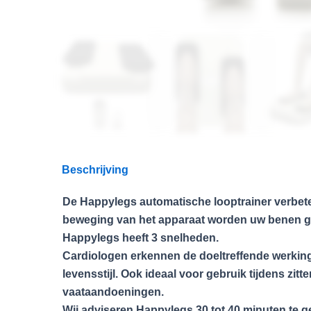
Beschrijving
De Happylegs automatische looptrainer verbete
beweging van het apparaat worden uw benen gema
Happylegs heeft 3 snelheden.
Cardiologen erkennen de doeltreffende werking 
levensstijl. Ook ideaal voor gebruik tijdens zi
vaataandoeningen.
Wij adviseren Happylegs 30 tot 40 minuten te g