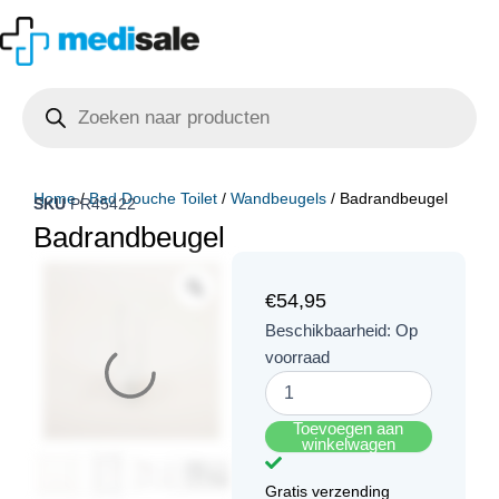
Ga
naar
de
Producten
inhoud
zoeken
Home
/
Bad Douche Toilet
/
Wandbeugels
/ Badrandbeugel
SKU
PR45422
Badrandbeugel
€
54,95
Badrandbeugel
Beschikbaarheid:
Op
aantal
voorraad
Toevoegen aan
winkelwagen
Gratis verzending